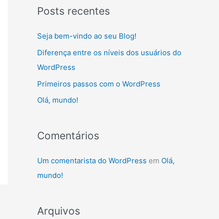
s
Posts recentes
q
u
Seja bem-vindo ao seu Blog!
i
Diferença entre os níveis dos usuários do
s
WordPress
a
Primeiros passos com o WordPress
r
Olá, mundo!
p
o
r
Comentários
:
Um comentarista do WordPress
em
Olá,
mundo!
Arquivos